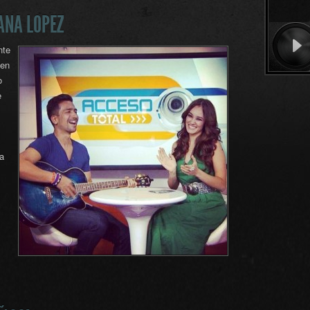
ANA LOPEZ
nte
 en
o
e
a