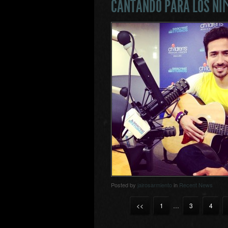
CANTANDO PARA LOS NI
Posted by
jairosarmiento
in
Recent News
<<
1
…
3
4