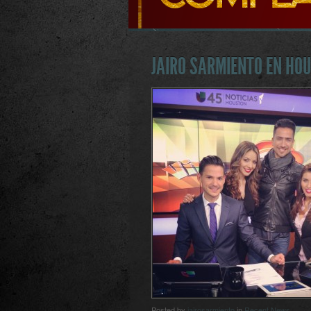
JAIRO SARMIENTO EN HO
Posted by
jairosarmiento
in
Recent News