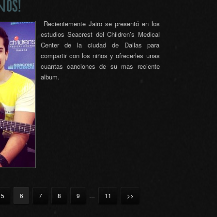
ÑOS!
Recientemente Jairo se presentó en los
estudios Seacrest del Children’s Medical
Center de la ciudad de Dallas para
compartir con los niños y ofrecerles unas
cuantas canciones de su mas reciente
album.
5
6
7
8
9
…
11
>>